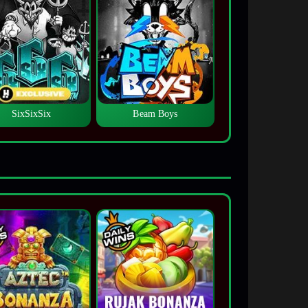
SixSixSix
Beam Boys