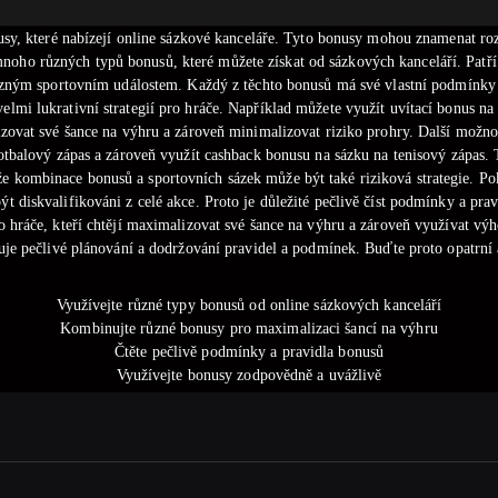
usy, které nabízejí online sázkové kanceláře. Tyto bonusy mohou znamenat roz
mnoho různých typů bonusů, které můžete získat od sázkových kanceláří. Patří
ůzným sportovním událostem. Každý z těchto bonusů má své vlastní podmínky a
lmi lukrativní strategií pro hráče. Například můžete využít uvítací bonus na 
ovat své šance na výhru a zároveň minimalizovat riziko prohry. Další možno
otbalový zápas a zároveň využít cashback bonusu na sázku na tenisový zápas.
 že kombinace bonusů a sportovních sázek může být také riziková strategie. 
t diskvalifikováni z celé akce. Proto je důležité pečlivě číst podmínky a pra
 hráče, kteří chtějí maximalizovat své šance na výhru a zároveň využívat vý
je pečlivé plánování a dodržování pravidel a podmínek. Buďte proto opatrní
Využívejte různé typy bonusů od online sázkových kanceláří
Kombinujte různé bonusy pro maximalizaci šancí na výhru
Čtěte pečlivě podmínky a pravidla bonusů
Využívejte bonusy zodpovědně a uvážlivě