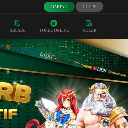
DAFTAR
LOGIN
ARCADE
TOGEL ONLINE
POKER