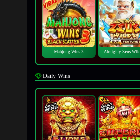
Mahjong Wins 3
Almighty Zeus Wi
Daily Wins